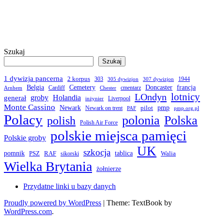
Szukaj
Szukaj
1 dywizja pancerna
2 korpus
303
1944
305 dywizjon
307 dywizjon
Belgia
francja
Cemetery
Doncaster
Cardiff
cmentarz
Arnhem
Chester
LOndyn
lotnicy
groby
Holandia
generał
Liverpool
inżynier
Monte Cassino
Newark
pmp
pilot
Newark on trent
PAF
pmp.org.pl
Polacy
polonia
Polska
polish
Polish Air Force
polskie miejsca pamięci
Polskie groby
UK
szkocja
pomnik
PSZ
RAF
tablica
Walia
sikorski
Wielka Brytania
żołnierze
Przydatne linki u bazy danych
Proudly powered by WordPress
|
Theme: TextBook by
WordPress.com
.