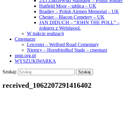
2/Lt Zakrzewski Stanisław – Polish Soldier
Hatfield Moor – tablica – UK
Bradley – Polish Airmen Memorial – UK
Chester – Blacon Cemetery – UK
JAN DIDUCH – “JOHN THE POLL” –
żołnierz z Welshpool.
W trakcie realizacji
Cmentarze
Leicester – Welford Road Cementary
Niemcy – Horstfriedhof Stade – cmentarz
pmp.org.pl
WYSZUKIWARKA
Szukaj:
received_1062207291416402