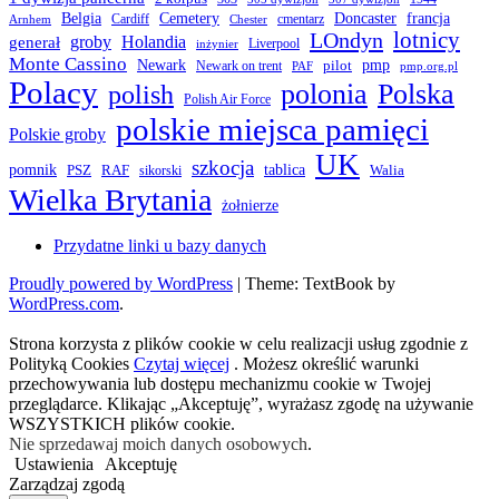
Belgia
francja
Cemetery
Doncaster
Cardiff
cmentarz
Arnhem
Chester
LOndyn
lotnicy
groby
Holandia
generał
Liverpool
inżynier
Monte Cassino
Newark
pmp
pilot
Newark on trent
PAF
pmp.org.pl
Polacy
polonia
Polska
polish
Polish Air Force
polskie miejsca pamięci
Polskie groby
UK
szkocja
pomnik
PSZ
RAF
tablica
Walia
sikorski
Wielka Brytania
żołnierze
Przydatne linki u bazy danych
Proudly powered by WordPress
|
Theme: TextBook by
WordPress.com
.
Strona korzysta z plików cookie w celu realizacji usług zgodnie z
Polityką Cookies
Czytaj więcej
. Możesz określić warunki
przechowywania lub dostępu mechanizmu cookie w Twojej
przeglądarce. Klikając „Akceptuję”, wyrażasz zgodę na używanie
WSZYSTKICH plików cookie.
Nie sprzedawaj moich danych osobowych
.
Ustawienia
Akceptuję
Zarządzaj zgodą