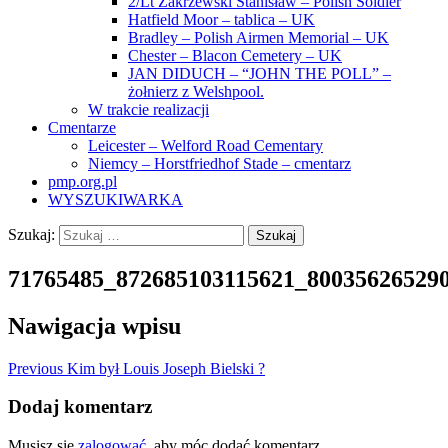
2/Lt Zakrzewski Stanisław – Polish Soldier
Hatfield Moor – tablica – UK
Bradley – Polish Airmen Memorial – UK
Chester – Blacon Cemetery – UK
JAN DIDUCH – “JOHN THE POLL” –
żołnierz z Welshpool.
W trakcie realizacji
Cmentarze
Leicester – Welford Road Cementary
Niemcy – Horstfriedhof Stade – cmentarz
pmp.org.pl
WYSZUKIWARKA
Szukaj:
71765485_872685103115621_80035626529
Nawigacja wpisu
Previous
Kim był Louis Joseph Bielski ?
Dodaj komentarz
Musisz się
zalogować
, aby móc dodać komentarz.