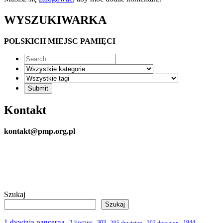
WYSZUKIWARKA
POLSKICH MIEJSC PAMIĘCI
Kontakt
kontakt@pmp.org.pl
Szukaj
Szukaj
1 dywizja pancerna
2 korpus
303
1944
305 dywizjon
307 dywizjon