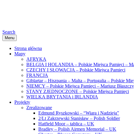
Search
Menu
Strona główna
Mapy
AFRYKA
BELGIA I HOLANDIA – Polskie Miejsca Pamięci – Ma
CZECHY I SŁOWACJA – Polskie Miejsca Pamięci
FRANCJA
Giblartar – Hiszpania – Malta – Portugalia – Polskie Mi
NIEMCY – Polskie Miejsca Pamięci – Mariusz Błaszcz
STANY ZJEDNOCZONE – Polskie Miejsca Pamięci
WIELKA BRYTANIA i IRLANDIA
Projekty
Zrealizowane
Edmund Ryszkowski – “Wiara i Nadzieja”
2/Lt Zakrzewski Stanisław – Polish Soldier
Hatfield Moor – tablica – UK
Bradley – Polish Airmen Memorial – UK