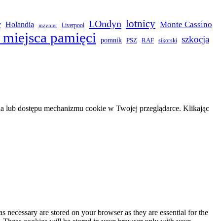
LOndyn
lotnicy
Monte Cassino
y
Holandia
Liverpool
inżynier
 miejsca pamięci
szkocja
pomnik
PSZ
RAF
sikorski
 lub dostępu mechanizmu cookie w Twojej przeglądarce. Klikając
s necessary are stored on your browser as they are essential for the