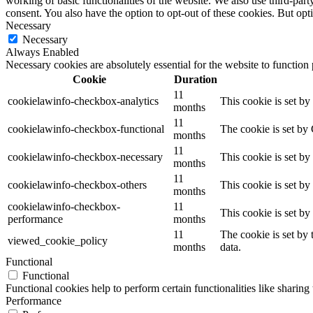
working of basic functionalities of the website. We also use third-pa
consent. You also have the option to opt-out of these cookies. But op
Necessary
Necessary
Always Enabled
Necessary cookies are absolutely essential for the website to function
Cookie
Duration
11
cookielawinfo-checkbox-analytics
This cookie is set b
months
11
cookielawinfo-checkbox-functional
The cookie is set by
months
11
cookielawinfo-checkbox-necessary
This cookie is set b
months
11
cookielawinfo-checkbox-others
This cookie is set b
months
cookielawinfo-checkbox-
11
This cookie is set b
performance
months
11
The cookie is set by
viewed_cookie_policy
months
data.
Functional
Functional
Functional cookies help to perform certain functionalities like sharing 
Performance