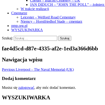
Chester – Blacon Cemetery – UK
JAN DIDUCH – “JOHN THE POLL” – żołnierz z
W trakcie realizacji
Cmentarze
Leicester – Welford Road Cementary
Niemcy – Horstfriedhof Stade – cmentarz
pmp.org.pl
WYSZUKIWARKA
Szukaj:
fae4d5cd-d87e-4335-af2e-1ed3a366d6bb
Nawigacja wpisu
Previous
Liverpool – The Naval Memorial (UK)
Dodaj komentarz
Musisz się
zalogować
, aby móc dodać komentarz.
WYSZUKIWARKA