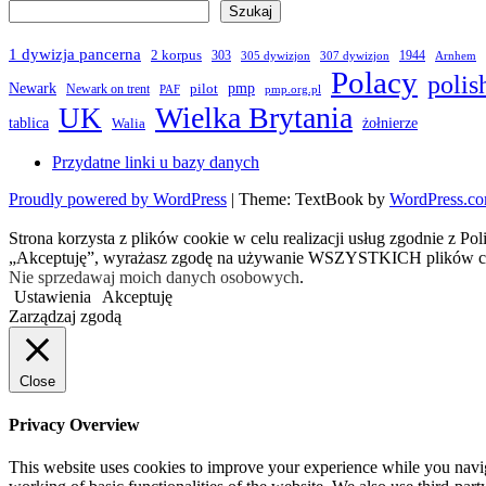
Szukaj
1 dywizja pancerna
2 korpus
303
1944
305 dywizjon
307 dywizjon
Arnhem
Polacy
polis
Newark
pmp
pilot
Newark on trent
PAF
pmp.org.pl
Wielka Brytania
UK
żołnierze
tablica
Walia
Przydatne linki u bazy danych
Proudly powered by WordPress
|
Theme: TextBook by
WordPress.c
Strona korzysta z plików cookie w celu realizacji usług zgodnie z Po
„Akceptuję”, wyrażasz zgodę na używanie WSZYSTKICH plików c
Nie sprzedawaj moich danych osobowych
.
Ustawienia
Akceptuję
Zarządzaj zgodą
Close
Privacy Overview
This website uses cookies to improve your experience while you navigat