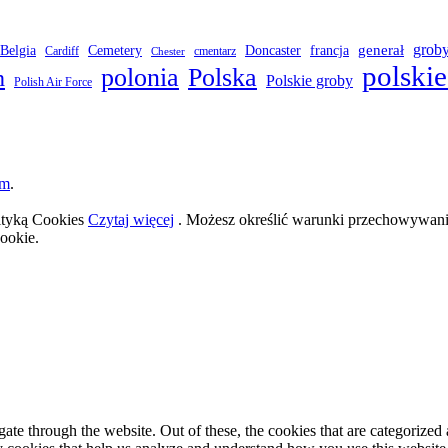
grob
Belgia
francja
generał
Cemetery
Doncaster
Cardiff
cmentarz
Chester
polskie
polonia
Polska
h
Polskie groby
Polish Air Force
om
.
lityką Cookies
Czytaj więcej
. Możesz określić warunki przechowywania
ookie.
e through the website. Out of these, the cookies that are categorized a