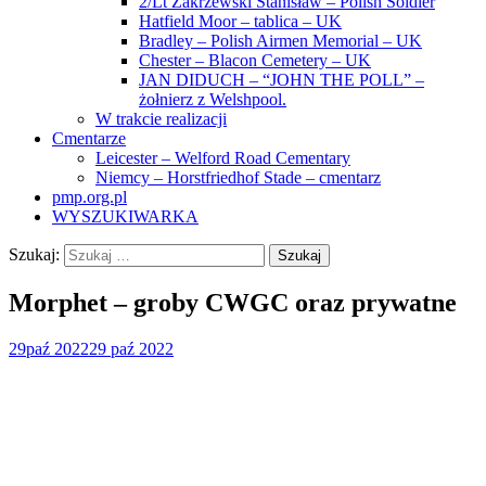
2/Lt Zakrzewski Stanisław – Polish Soldier
Hatfield Moor – tablica – UK
Bradley – Polish Airmen Memorial – UK
Chester – Blacon Cemetery – UK
JAN DIDUCH – “JOHN THE POLL” –
żołnierz z Welshpool.
W trakcie realizacji
Cmentarze
Leicester – Welford Road Cementary
Niemcy – Horstfriedhof Stade – cmentarz
pmp.org.pl
WYSZUKIWARKA
Szukaj:
Morphet – groby CWGC oraz prywatne
29
paź 2022
29 paź 2022