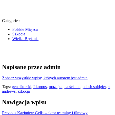
Categories:
Polskie Miejsca
Szkocja
Wielka Brytania
Napisane przez
admin
Zobacz wszystkie wpisy, których autorem jest admin
Tags:
gen sikorski
,
I korpus
,
mozajka
,
na ścianie
,
polish soldgier
,
st
andrews
,
szkocja
Nawigacja wpisu
Previous
Kazimierz Gella – aktor teatralny i filmowy