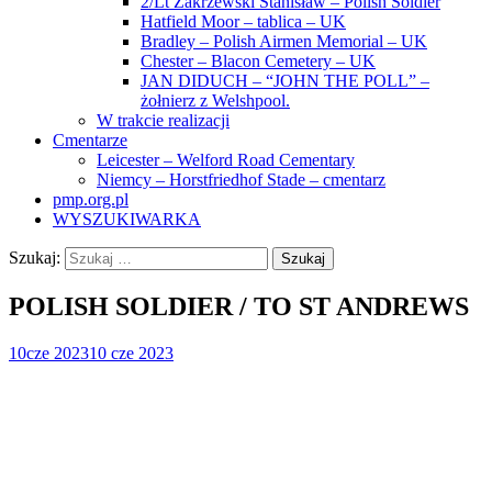
2/Lt Zakrzewski Stanisław – Polish Soldier
Hatfield Moor – tablica – UK
Bradley – Polish Airmen Memorial – UK
Chester – Blacon Cemetery – UK
JAN DIDUCH – “JOHN THE POLL” –
żołnierz z Welshpool.
W trakcie realizacji
Cmentarze
Leicester – Welford Road Cementary
Niemcy – Horstfriedhof Stade – cmentarz
pmp.org.pl
WYSZUKIWARKA
Szukaj:
POLISH SOLDIER / TO ST ANDREWS
10
cze 2023
10 cze 2023