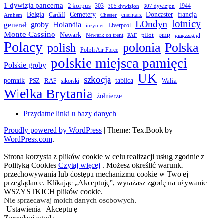
1 dywizja pancerna
2 korpus
303
1944
305 dywizjon
307 dywizjon
Belgia
francja
Cemetery
Doncaster
Cardiff
cmentarz
Arnhem
Chester
LOndyn
lotnicy
groby
Holandia
generał
Liverpool
inżynier
Monte Cassino
Newark
pmp
pilot
Newark on trent
PAF
pmp.org.pl
Polacy
polonia
Polska
polish
Polish Air Force
polskie miejsca pamięci
Polskie groby
UK
szkocja
pomnik
PSZ
RAF
tablica
Walia
sikorski
Wielka Brytania
żołnierze
Przydatne linki u bazy danych
Proudly powered by WordPress
|
Theme: TextBook by
WordPress.com
.
Strona korzysta z plików cookie w celu realizacji usług zgodnie z
Polityką Cookies
Czytaj więcej
. Możesz określić warunki
przechowywania lub dostępu mechanizmu cookie w Twojej
przeglądarce. Klikając „Akceptuję”, wyrażasz zgodę na używanie
WSZYSTKICH plików cookie.
Nie sprzedawaj moich danych osobowych
.
Ustawienia
Akceptuję
Zarządzaj zgodą