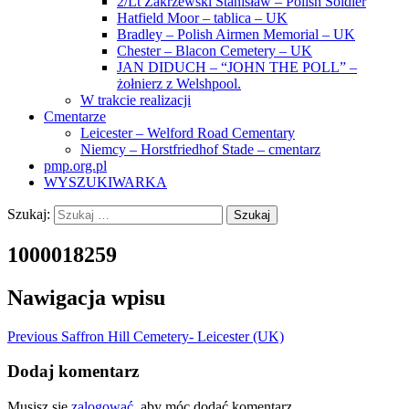
2/Lt Zakrzewski Stanisław – Polish Soldier
Hatfield Moor – tablica – UK
Bradley – Polish Airmen Memorial – UK
Chester – Blacon Cemetery – UK
JAN DIDUCH – “JOHN THE POLL” –
żołnierz z Welshpool.
W trakcie realizacji
Cmentarze
Leicester – Welford Road Cementary
Niemcy – Horstfriedhof Stade – cmentarz
pmp.org.pl
WYSZUKIWARKA
Szukaj:
1000018259
Nawigacja wpisu
Previous
Saffron Hill Cemetery- Leicester (UK)
Dodaj komentarz
Musisz się
zalogować
, aby móc dodać komentarz.