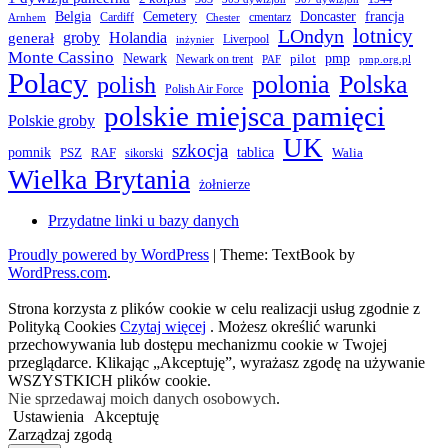
Belgia
francja
Cemetery
Doncaster
Cardiff
cmentarz
Arnhem
Chester
LOndyn
lotnicy
groby
Holandia
generał
Liverpool
inżynier
Monte Cassino
Newark
pmp
pilot
Newark on trent
PAF
pmp.org.pl
Polacy
polonia
Polska
polish
Polish Air Force
polskie miejsca pamięci
Polskie groby
UK
szkocja
pomnik
PSZ
RAF
tablica
Walia
sikorski
Wielka Brytania
żołnierze
Przydatne linki u bazy danych
Proudly powered by WordPress
|
Theme: TextBook by
WordPress.com
.
Strona korzysta z plików cookie w celu realizacji usług zgodnie z
Polityką Cookies
Czytaj więcej
. Możesz określić warunki
przechowywania lub dostępu mechanizmu cookie w Twojej
przeglądarce. Klikając „Akceptuję”, wyrażasz zgodę na używanie
WSZYSTKICH plików cookie.
Nie sprzedawaj moich danych osobowych
.
Ustawienia
Akceptuję
Zarządzaj zgodą