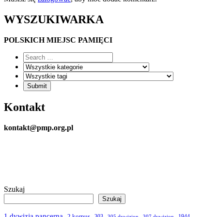
WYSZUKIWARKA
POLSKICH MIEJSC PAMIĘCI
Kontakt
kontakt@pmp.org.pl
Szukaj
Szukaj
1 dywizja pancerna
2 korpus
303
1944
305 dywizjon
307 dywizjon