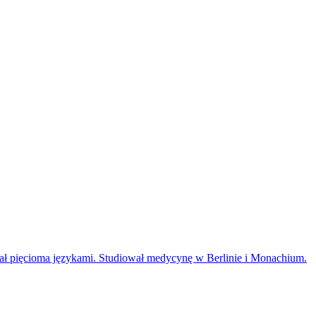
ł pięcioma językami. Studiował medycynę w Berlinie i Monachium.