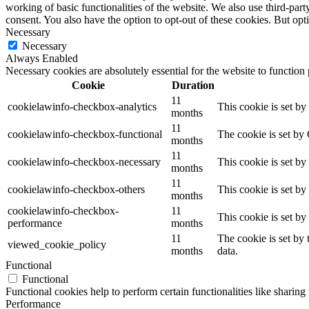
working of basic functionalities of the website. We also use third-pa
consent. You also have the option to opt-out of these cookies. But op
Necessary
Necessary
Always Enabled
Necessary cookies are absolutely essential for the website to function
Cookie
Duration
11
cookielawinfo-checkbox-analytics
This cookie is set b
months
11
cookielawinfo-checkbox-functional
The cookie is set by
months
11
cookielawinfo-checkbox-necessary
This cookie is set b
months
11
cookielawinfo-checkbox-others
This cookie is set b
months
cookielawinfo-checkbox-
11
This cookie is set b
performance
months
11
The cookie is set by
viewed_cookie_policy
months
data.
Functional
Functional
Functional cookies help to perform certain functionalities like sharing 
Performance