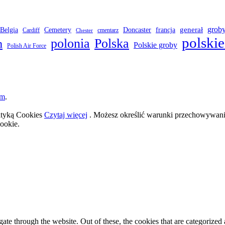
grob
Belgia
francja
generał
Cemetery
Doncaster
Cardiff
cmentarz
Chester
polskie
polonia
Polska
h
Polskie groby
Polish Air Force
om
.
lityką Cookies
Czytaj więcej
. Możesz określić warunki przechowywania
ookie.
e through the website. Out of these, the cookies that are categorized a