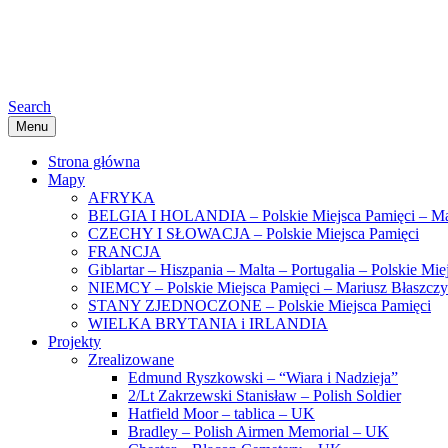
Search
Menu
Strona główna
Mapy
AFRYKA
BELGIA I HOLANDIA – Polskie Miejsca Pamięci – Ma
CZECHY I SŁOWACJA – Polskie Miejsca Pamięci
FRANCJA
Giblartar – Hiszpania – Malta – Portugalia – Polskie Mi
NIEMCY – Polskie Miejsca Pamięci – Mariusz Błaszcz
STANY ZJEDNOCZONE – Polskie Miejsca Pamięci
WIELKA BRYTANIA i IRLANDIA
Projekty
Zrealizowane
Edmund Ryszkowski – “Wiara i Nadzieja”
2/Lt Zakrzewski Stanisław – Polish Soldier
Hatfield Moor – tablica – UK
Bradley – Polish Airmen Memorial – UK