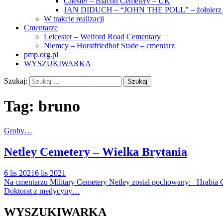
Chester – Blacon Cemetery – UK
JAN DIDUCH – “JOHN THE POLL” – żołnierz z
W trakcie realizacji
Cmentarze
Leicester – Welford Road Cementary
Niemcy – Horstfriedhof Stade – cmentarz
pmp.org.pl
WYSZUKIWARKA
Szukaj:
Tag:
bruno
Groby…
Netley Cemetery – Wielka Brytania
6 lis 2021
6 lis 2021
Na cmentarzu Military Cemetery Netley został pochowany: Hrabia 
Doktorat z medycyny…
WYSZUKIWARKA