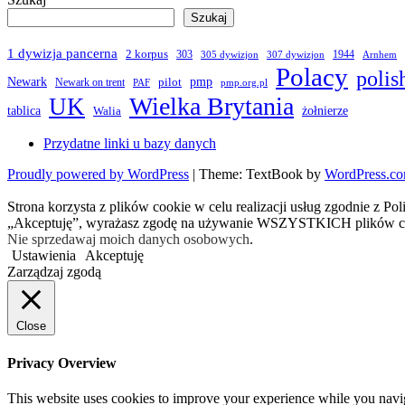
Szukaj
1 dywizja pancerna
2 korpus
303
1944
305 dywizjon
307 dywizjon
Arnhem
Polacy
polis
Newark
pmp
pilot
Newark on trent
PAF
pmp.org.pl
Wielka Brytania
UK
żołnierze
tablica
Walia
Przydatne linki u bazy danych
Proudly powered by WordPress
|
Theme: TextBook by
WordPress.c
Strona korzysta z plików cookie w celu realizacji usług zgodnie z Po
„Akceptuję”, wyrażasz zgodę na używanie WSZYSTKICH plików c
Nie sprzedawaj moich danych osobowych
.
Ustawienia
Akceptuję
Zarządzaj zgodą
Close
Privacy Overview
This website uses cookies to improve your experience while you navigat