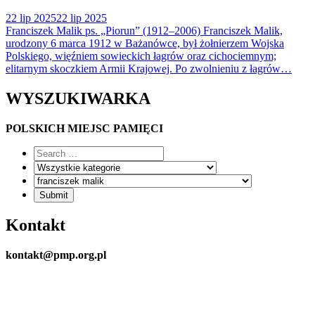
22 lip 2025
22 lip 2025
Franciszek Malik ps. „Piorun” (1912–2006) Franciszek Malik,
urodzony 6 marca 1912 w Bażanówce, był żołnierzem Wojska
Polskiego, więźniem sowieckich łagrów oraz cichociemnym;
elitarnym skoczkiem Armii Krajowej. Po zwolnieniu z łagrów…
WYSZUKIWARKA
POLSKICH MIEJSC PAMIĘCI
Kontakt
kontakt@pmp.org.pl