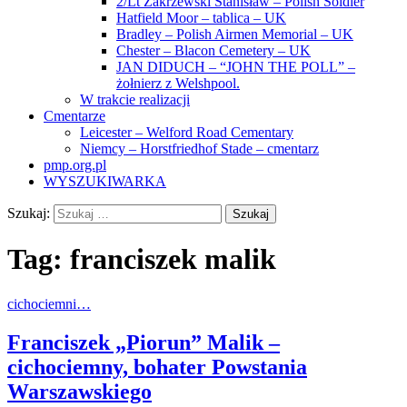
2/Lt Zakrzewski Stanisław – Polish Soldier
Hatfield Moor – tablica – UK
Bradley – Polish Airmen Memorial – UK
Chester – Blacon Cemetery – UK
JAN DIDUCH – “JOHN THE POLL” –
żołnierz z Welshpool.
W trakcie realizacji
Cmentarze
Leicester – Welford Road Cementary
Niemcy – Horstfriedhof Stade – cmentarz
pmp.org.pl
WYSZUKIWARKA
Szukaj:
Tag:
franciszek malik
cichociemni…
Franciszek „Piorun” Malik –
cichociemny, bohater Powstania
Warszawskiego