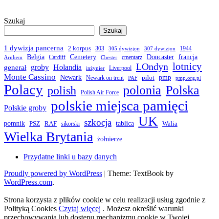
Szukaj
Szukaj
1 dywizja pancerna
2 korpus
303
1944
305 dywizjon
307 dywizjon
Belgia
francja
Cemetery
Doncaster
Cardiff
cmentarz
Arnhem
Chester
LOndyn
lotnicy
groby
Holandia
generał
Liverpool
inżynier
Monte Cassino
Newark
pmp
pilot
Newark on trent
PAF
pmp.org.pl
Polacy
polonia
Polska
polish
Polish Air Force
polskie miejsca pamięci
Polskie groby
UK
szkocja
pomnik
PSZ
RAF
tablica
Walia
sikorski
Wielka Brytania
żołnierze
Przydatne linki u bazy danych
Proudly powered by WordPress
|
Theme: TextBook by
WordPress.com
.
Strona korzysta z plików cookie w celu realizacji usług zgodnie z
Polityką Cookies
Czytaj więcej
. Możesz określić warunki
przechowywania lub dostępu mechanizmu cookie w Twojej