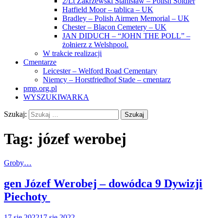
2/Lt Zakrzewski Stanisław – Polish Soldier
Hatfield Moor – tablica – UK
Bradley – Polish Airmen Memorial – UK
Chester – Blacon Cemetery – UK
JAN DIDUCH – “JOHN THE POLL” –
żołnierz z Welshpool.
W trakcie realizacji
Cmentarze
Leicester – Welford Road Cementary
Niemcy – Horstfriedhof Stade – cmentarz
pmp.org.pl
WYSZUKIWARKA
Szukaj:
Tag:
józef werobej
Groby…
gen Józef Werobej – dowódca 9 Dywizji
Piechoty
17 sie 2022
17 sie 2022