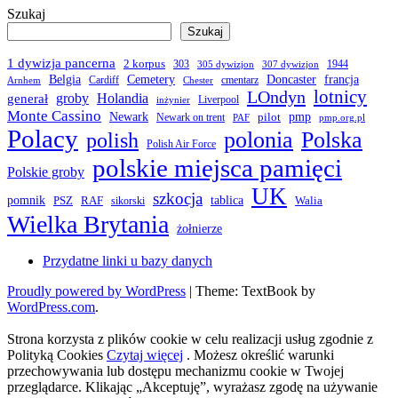
Szukaj
Szukaj
1 dywizja pancerna
2 korpus
303
1944
305 dywizjon
307 dywizjon
Belgia
francja
Cemetery
Doncaster
Cardiff
cmentarz
Arnhem
Chester
LOndyn
lotnicy
groby
Holandia
generał
Liverpool
inżynier
Monte Cassino
Newark
pmp
pilot
Newark on trent
PAF
pmp.org.pl
Polacy
polonia
Polska
polish
Polish Air Force
polskie miejsca pamięci
Polskie groby
UK
szkocja
pomnik
PSZ
RAF
tablica
Walia
sikorski
Wielka Brytania
żołnierze
Przydatne linki u bazy danych
Proudly powered by WordPress
|
Theme: TextBook by
WordPress.com
.
Strona korzysta z plików cookie w celu realizacji usług zgodnie z
Polityką Cookies
Czytaj więcej
. Możesz określić warunki
przechowywania lub dostępu mechanizmu cookie w Twojej
przeglądarce. Klikając „Akceptuję”, wyrażasz zgodę na używanie