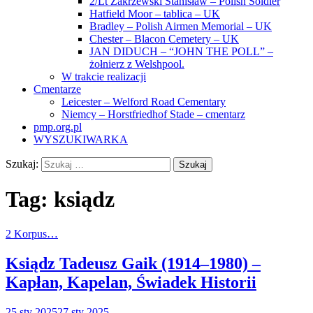
2/Lt Zakrzewski Stanisław – Polish Soldier
Hatfield Moor – tablica – UK
Bradley – Polish Airmen Memorial – UK
Chester – Blacon Cemetery – UK
JAN DIDUCH – “JOHN THE POLL” –
żołnierz z Welshpool.
W trakcie realizacji
Cmentarze
Leicester – Welford Road Cementary
Niemcy – Horstfriedhof Stade – cmentarz
pmp.org.pl
WYSZUKIWARKA
Szukaj:
Tag:
ksiądz
2 Korpus…
Ksiądz Tadeusz Gaik (1914–1980) –
Kapłan, Kapelan, Świadek Historii
25 sty 2025
27 sty 2025