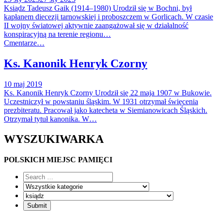
Ksiądz Tadeusz Gaik (1914–1980) Urodził się w Bochni, był
kapłanem diecezji tarnowskiej i proboszczem w Gorlicach. W czasie
II wojny światowej aktywnie zaangażował się w działalność
konspiracyjną na terenie regionu…
Cmentarze…
Ks. Kanonik Henryk Czorny
10 maj 2019
Ks. Kanonik Henryk Czorny Urodził się 22 maja 1907 w Bukowie.
Uczestniczył w powstaniu śląskim. W 1931 otrzymał święcenia
prezbiteratu. Pracował jako katecheta w Siemianowicach Śląskich.
Otrzymał tytuł kanonika. W…
WYSZUKIWARKA
POLSKICH MIEJSC PAMIĘCI