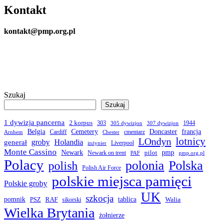
Kontakt
kontakt@pmp.org.pl
Szukaj
Szukaj
1 dywizja pancerna
2 korpus
303
1944
305 dywizjon
307 dywizjon
Belgia
francja
Cemetery
Doncaster
Cardiff
cmentarz
Arnhem
Chester
LOndyn
lotnicy
groby
Holandia
generał
Liverpool
inżynier
Monte Cassino
Newark
pmp
pilot
Newark on trent
PAF
pmp.org.pl
Polacy
polonia
Polska
polish
Polish Air Force
polskie miejsca pamięci
Polskie groby
UK
szkocja
pomnik
PSZ
RAF
tablica
Walia
sikorski
Wielka Brytania
żołnierze