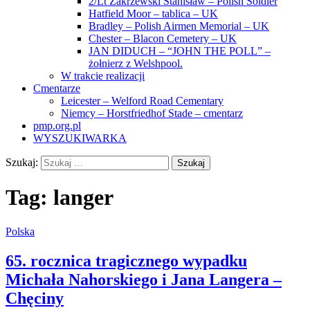
2/Lt Zakrzewski Stanisław – Polish Soldier
Hatfield Moor – tablica – UK
Bradley – Polish Airmen Memorial – UK
Chester – Blacon Cemetery – UK
JAN DIDUCH – “JOHN THE POLL” –
żołnierz z Welshpool.
W trakcie realizacji
Cmentarze
Leicester – Welford Road Cementary
Niemcy – Horstfriedhof Stade – cmentarz
pmp.org.pl
WYSZUKIWARKA
Szukaj:
Tag:
langer
Polska
65. rocznica tragicznego wypadku
Michała Nahorskiego i Jana Langera –
Chęciny