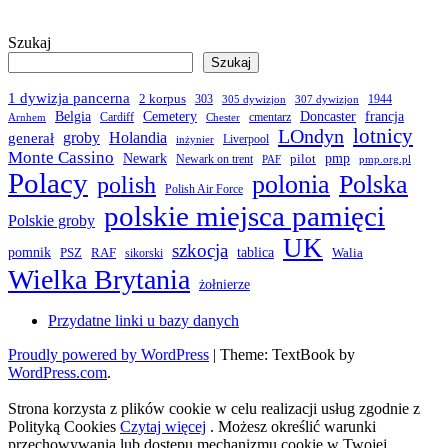
Szukaj
Szukaj
1 dywizja pancerna
2 korpus
303
1944
305 dywizjon
307 dywizjon
Belgia
francja
Cemetery
Doncaster
Cardiff
cmentarz
Arnhem
Chester
LOndyn
lotnicy
groby
Holandia
generał
Liverpool
inżynier
Monte Cassino
Newark
pmp
pilot
Newark on trent
PAF
pmp.org.pl
Polacy
polonia
Polska
polish
Polish Air Force
polskie miejsca pamięci
Polskie groby
UK
szkocja
pomnik
PSZ
RAF
tablica
Walia
sikorski
Wielka Brytania
żołnierze
Przydatne linki u bazy danych
Proudly powered by WordPress
|
Theme: TextBook by
WordPress.com
.
Strona korzysta z plików cookie w celu realizacji usług zgodnie z
Polityką Cookies
Czytaj więcej
. Możesz określić warunki
przechowywania lub dostępu mechanizmu cookie w Twojej