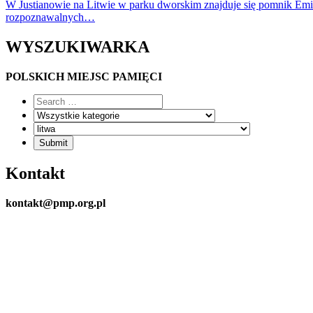
W Justianowie na Litwie w parku dworskim znajduje się pomnik Emil
rozpoznawalnych…
WYSZUKIWARKA
POLSKICH MIEJSC PAMIĘCI
Kontakt
kontakt@pmp.org.pl