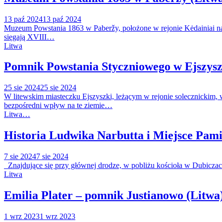
13 paź 2024
13 paź 2024
Muzeum Powstania 1863 w Paberžy, położone w rejonie Kėdainiai na L
sięgają XVIII…
Litwa
Pomnik Powstania Styczniowego w Ejszysz
25 sie 2024
25 sie 2024
W litewskim miasteczku Ejszyszki, leżącym w rejonie solecznickim,
bezpośredni wpływ na te ziemie…
Litwa…
Historia Ludwika Narbutta i Miejsce Pam
7 sie 2024
7 sie 2024
Znajdujące się przy głównej drodze, w pobliżu kościoła w Dubicza
Litwa
Emilia Plater – pomnik Justianowo (Litwa
1 wrz 2023
1 wrz 2023