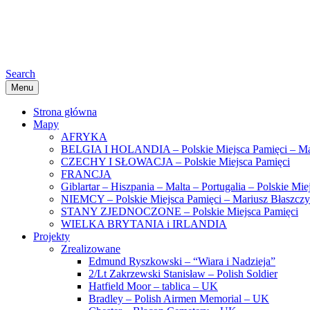
Search
Menu
Strona główna
Mapy
AFRYKA
BELGIA I HOLANDIA – Polskie Miejsca Pamięci – Ma
CZECHY I SŁOWACJA – Polskie Miejsca Pamięci
FRANCJA
Giblartar – Hiszpania – Malta – Portugalia – Polskie Mi
NIEMCY – Polskie Miejsca Pamięci – Mariusz Błaszcz
STANY ZJEDNOCZONE – Polskie Miejsca Pamięci
WIELKA BRYTANIA i IRLANDIA
Projekty
Zrealizowane
Edmund Ryszkowski – “Wiara i Nadzieja”
2/Lt Zakrzewski Stanisław – Polish Soldier
Hatfield Moor – tablica – UK
Bradley – Polish Airmen Memorial – UK