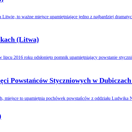
itwie, to ważne miejsce upamiętniające jedno z najbardziej dramatycz
kach (Litwa)
 w lipcu 2016 roku odsłonięto pomnik upamiętniający powstanie stycz
ięci Powstańców Styczniowych w Dubiczach
ch, miejsce to upamiętnia pochówek powstańców z oddziału Ludwika Na
)