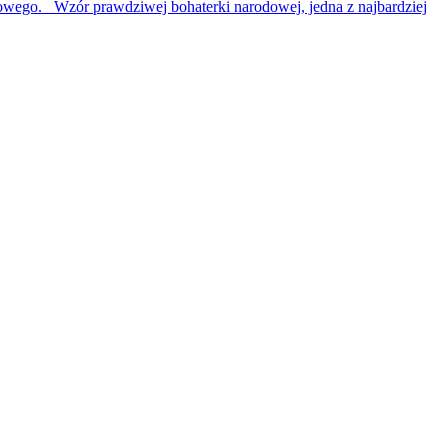
dowego. Wzór prawdziwej bohaterki narodowej, jedna z najbardziej