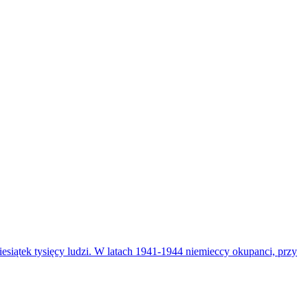
iątek tysięcy ludzi. W latach 1941-1944 niemieccy okupanci, przy