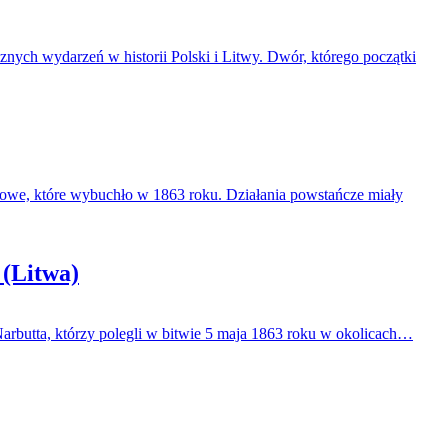
nych wydarzeń w historii Polski i Litwy. Dwór, którego początki
niowe, które wybuchło w 1863 roku. Działania powstańcze miały
 (Litwa)
rbutta, którzy polegli w bitwie 5 maja 1863 roku w okolicach…