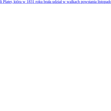
i Plater, która w 1831 roku brała udział w walkach powstania listopa