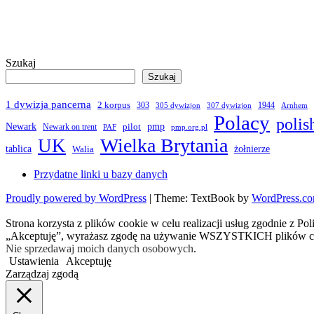
Szukaj
Szukaj
1 dywizja pancerna
2 korpus
303
1944
305 dywizjon
307 dywizjon
Arnhem
Polacy
polis
Newark
pmp
pilot
Newark on trent
PAF
pmp.org.pl
Wielka Brytania
UK
żołnierze
tablica
Walia
Przydatne linki u bazy danych
Proudly powered by WordPress
|
Theme: TextBook by
WordPress.c
Strona korzysta z plików cookie w celu realizacji usług zgodnie z Po
„Akceptuję”, wyrażasz zgodę na używanie WSZYSTKICH plików c
Nie sprzedawaj moich danych osobowych
.
Ustawienia
Akceptuję
Zarządzaj zgodą