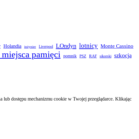
LOndyn
lotnicy
Monte Cassino
y
Holandia
Liverpool
inżynier
 miejsca pamięci
szkocja
pomnik
PSZ
RAF
sikorski
 lub dostępu mechanizmu cookie w Twojej przeglądarce. Klikając