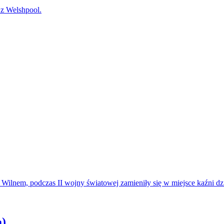
 Welshpool.
m, podczas II wojny światowej zamieniły się w miejsce kaźni dzies
a)