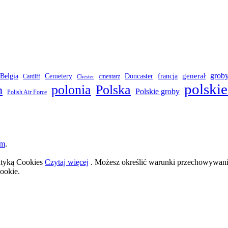
grob
Belgia
francja
generał
Cemetery
Doncaster
Cardiff
cmentarz
Chester
polskie
polonia
Polska
h
Polskie groby
Polish Air Force
om
.
lityką Cookies
Czytaj więcej
. Możesz określić warunki przechowywania
ookie.