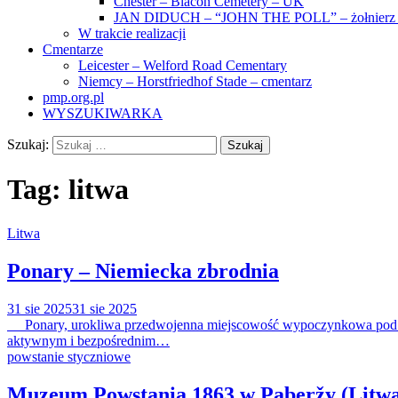
Chester – Blacon Cemetery – UK
JAN DIDUCH – “JOHN THE POLL” – żołnierz z
W trakcie realizacji
Cmentarze
Leicester – Welford Road Cementary
Niemcy – Horstfriedhof Stade – cmentarz
pmp.org.pl
WYSZUKIWARKA
Szukaj:
Tag:
litwa
Litwa
Ponary – Niemiecka zbrodnia
31 sie 2025
31 sie 2025
Ponary, urokliwa przedwojenna miejscowość wypoczynkowa pod Wilne
aktywnym i bezpośrednim…
powstanie styczniowe
Muzeum Powstania 1863 w Paberžy (Litw