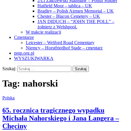
2/Lt Zakrzewski Stanisław – Polish Soldier
Hatfield Moor – tablica – UK
Bradley – Polish Airmen Memorial – UK
Chester – Blacon Cemetery – UK
JAN DIDUCH – “JOHN THE POLL” –
żołnierz z Welshpool.
W trakcie realizacji
Cmentarze
Leicester – Welford Road Cementary
Niemcy – Horstfriedhof Stade – cmentarz
pmp.org.pl
WYSZUKIWARKA
Szukaj:
Tag:
nahorski
Polska
65. rocznica tragicznego wypadku
Michała Nahorskiego i Jana Langera –
Chęciny