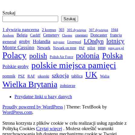
Szukaj
Szukaj
1 dywizja pancerna
2 korpus
303
1944
305 dywizjon
307 dywizjon
Belgia
francja
Cemetery
Doncaster
Cardiff
cmentarz
Arnhem
Chester
LOndyn
lotnicy
groby
Holandia
generał
Liverpool
inżynier
Monte Cassino
Newark
pmp
pilot
Newark on trent
PAF
pmp.org.pl
Polacy
polonia
Polska
polish
Polish Air Force
polskie miejsca pamięci
Polskie groby
UK
szkocja
pomnik
PSZ
RAF
tablica
Walia
sikorski
Wielka Brytania
żołnierze
Przydatne linki u bazy danych
Proudly powered by WordPress
|
Theme: TextBook by
WordPress.com
.
Strona korzysta z plików cookie w celu realizacji usług zgodnie z
Polityką Cookies
Czytaj więcej
. Możesz określić warunki
przechowywania lub dostępu mechanizmu cookie w Twojej