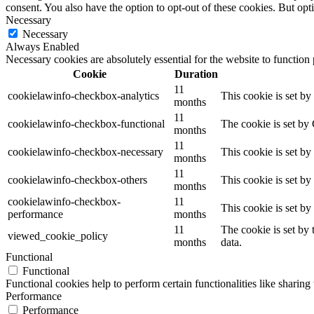
consent. You also have the option to opt-out of these cookies. But op
Necessary
Necessary
Always Enabled
Necessary cookies are absolutely essential for the website to function
Cookie
Duration
11
cookielawinfo-checkbox-analytics
This cookie is set b
months
11
cookielawinfo-checkbox-functional
The cookie is set by
months
11
cookielawinfo-checkbox-necessary
This cookie is set b
months
11
cookielawinfo-checkbox-others
This cookie is set b
months
cookielawinfo-checkbox-
11
This cookie is set b
performance
months
11
The cookie is set by
viewed_cookie_policy
months
data.
Functional
Functional
Functional cookies help to perform certain functionalities like sharing 
Performance
Performance