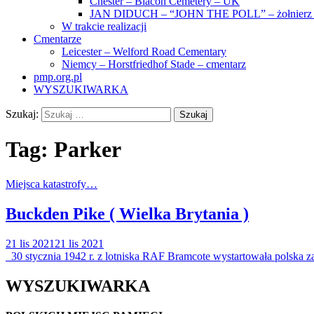
Chester – Blacon Cemetery – UK
JAN DIDUCH – “JOHN THE POLL” – żołnierz z
W trakcie realizacji
Cmentarze
Leicester – Welford Road Cementary
Niemcy – Horstfriedhof Stade – cmentarz
pmp.org.pl
WYSZUKIWARKA
Szukaj:
Tag:
Parker
Miejsca katastrofy…
Buckden Pike ( Wielka Brytania )
21 lis 2021
21 lis 2021
30 stycznia 1942 r. z lotniska RAF Bramcote wystartowała polska zał
WYSZUKIWARKA