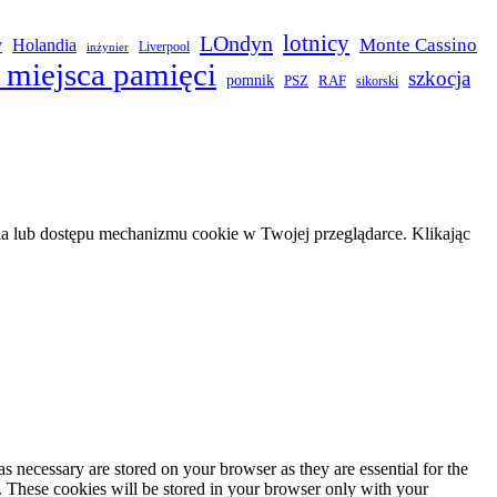
LOndyn
lotnicy
Monte Cassino
y
Holandia
Liverpool
inżynier
 miejsca pamięci
szkocja
pomnik
PSZ
RAF
sikorski
 lub dostępu mechanizmu cookie w Twojej przeglądarce. Klikając
s necessary are stored on your browser as they are essential for the
e. These cookies will be stored in your browser only with your