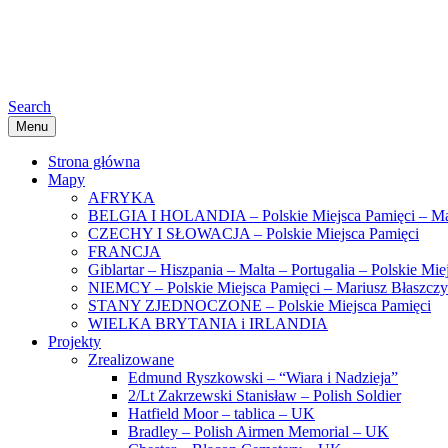
Search
Menu
Strona główna
Mapy
AFRYKA
BELGIA I HOLANDIA – Polskie Miejsca Pamięci – Ma
CZECHY I SŁOWACJA – Polskie Miejsca Pamięci
FRANCJA
Giblartar – Hiszpania – Malta – Portugalia – Polskie Mi
NIEMCY – Polskie Miejsca Pamięci – Mariusz Błaszcz
STANY ZJEDNOCZONE – Polskie Miejsca Pamięci
WIELKA BRYTANIA i IRLANDIA
Projekty
Zrealizowane
Edmund Ryszkowski – “Wiara i Nadzieja”
2/Lt Zakrzewski Stanisław – Polish Soldier
Hatfield Moor – tablica – UK
Bradley – Polish Airmen Memorial – UK