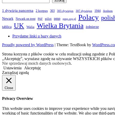
Szukaj
1 dywizja pancerna
2 korpus
303
1944
305 dywizjon
307 dywizjon
Arnhem
Polacy
polis
Newark
pmp
pilot
Newark on trent
PAF
pmp.org.pl
Wielka Brytania
UK
żołnierze
tablica
Walia
Przydatne linki u bazy danych
Proudly powered by WordPress
|
Theme: TextBook by
WordPress.c
Strona korzysta z plików cookie w celu realizacji usług zgodnie z Po
„Akceptuję”, wyrażasz zgodę na używanie WSZYSTKICH plików c
Nie sprzedawaj moich danych osobowych
.
Ustawienia
Akceptuję
Zarządzaj zgodą
Close
Privacy Overview
This website uses cookies to improve your experience while you navigat
working of basic functionalities of the website. We also use third-pa