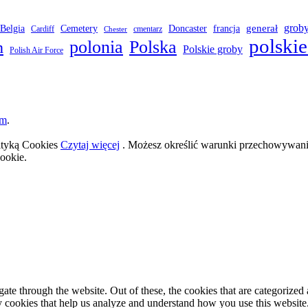
grob
Belgia
francja
generał
Cemetery
Doncaster
Cardiff
cmentarz
Chester
polskie
polonia
Polska
h
Polskie groby
Polish Air Force
om
.
lityką Cookies
Czytaj więcej
. Możesz określić warunki przechowywania
ookie.
e through the website. Out of these, the cookies that are categorized a
rty cookies that help us analyze and understand how you use this websit