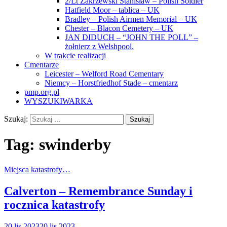
2/Lt Zakrzewski Stanisław – Polish Soldier
Hatfield Moor – tablica – UK
Bradley – Polish Airmen Memorial – UK
Chester – Blacon Cemetery – UK
JAN DIDUCH – “JOHN THE POLL” –
żołnierz z Welshpool.
W trakcie realizacji
Cmentarze
Leicester – Welford Road Cementary
Niemcy – Horstfriedhof Stade – cmentarz
pmp.org.pl
WYSZUKIWARKA
Szukaj:
Tag:
swinderby
Miejsca katastrofy…
Calverton – Remembrance Sunday i
rocznica katastrofy
20 lis 2023
20 lis 2023