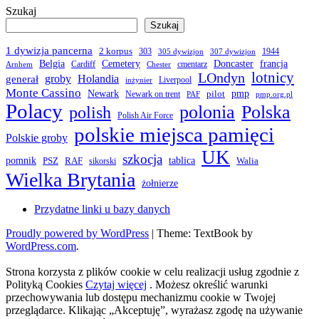
Szukaj
Szukaj
1 dywizja pancerna
2 korpus
303
1944
305 dywizjon
307 dywizjon
Belgia
francja
Cemetery
Doncaster
Cardiff
cmentarz
Arnhem
Chester
LOndyn
lotnicy
groby
Holandia
generał
Liverpool
inżynier
Monte Cassino
Newark
pmp
pilot
Newark on trent
PAF
pmp.org.pl
Polacy
polonia
Polska
polish
Polish Air Force
polskie miejsca pamięci
Polskie groby
UK
szkocja
pomnik
PSZ
RAF
tablica
Walia
sikorski
Wielka Brytania
żołnierze
Przydatne linki u bazy danych
Proudly powered by WordPress
|
Theme: TextBook by
WordPress.com
.
Strona korzysta z plików cookie w celu realizacji usług zgodnie z
Polityką Cookies
Czytaj więcej
. Możesz określić warunki
przechowywania lub dostępu mechanizmu cookie w Twojej
przeglądarce. Klikając „Akceptuję”, wyrażasz zgodę na używanie