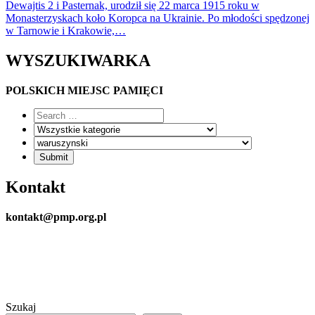
Dewajtis 2 i Pasternak, urodził się 22 marca 1915 roku w
Monasterzyskach koło Koropca na Ukrainie. Po młodości spędzonej
w Tarnowie i Krakowie,…
WYSZUKIWARKA
POLSKICH MIEJSC PAMIĘCI
Kontakt
kontakt@pmp.org.pl
Szukaj