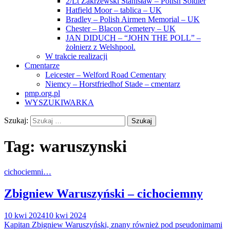
2/Lt Zakrzewski Stanisław – Polish Soldier
Hatfield Moor – tablica – UK
Bradley – Polish Airmen Memorial – UK
Chester – Blacon Cemetery – UK
JAN DIDUCH – “JOHN THE POLL” –
żołnierz z Welshpool.
W trakcie realizacji
Cmentarze
Leicester – Welford Road Cementary
Niemcy – Horstfriedhof Stade – cmentarz
pmp.org.pl
WYSZUKIWARKA
Szukaj:
Tag:
waruszynski
cichociemni…
Zbigniew Waruszyński – cichociemny
10 kwi 2024
10 kwi 2024
Kapitan Zbigniew Waruszyński, znany również pod pseudonimami