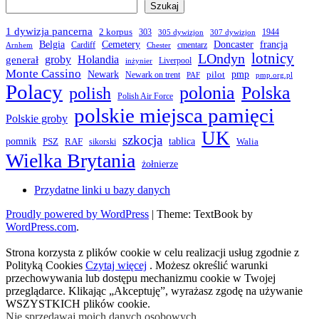
Szukaj
1 dywizja pancerna
2 korpus
303
1944
305 dywizjon
307 dywizjon
Belgia
francja
Cemetery
Doncaster
Cardiff
cmentarz
Arnhem
Chester
LOndyn
lotnicy
groby
Holandia
generał
Liverpool
inżynier
Monte Cassino
Newark
pmp
pilot
Newark on trent
PAF
pmp.org.pl
Polacy
polonia
Polska
polish
Polish Air Force
polskie miejsca pamięci
Polskie groby
UK
szkocja
pomnik
PSZ
RAF
tablica
Walia
sikorski
Wielka Brytania
żołnierze
Przydatne linki u bazy danych
Proudly powered by WordPress
|
Theme: TextBook by
WordPress.com
.
Strona korzysta z plików cookie w celu realizacji usług zgodnie z
Polityką Cookies
Czytaj więcej
. Możesz określić warunki
przechowywania lub dostępu mechanizmu cookie w Twojej
przeglądarce. Klikając „Akceptuję”, wyrażasz zgodę na używanie
WSZYSTKICH plików cookie.
Nie sprzedawaj moich danych osobowych
.