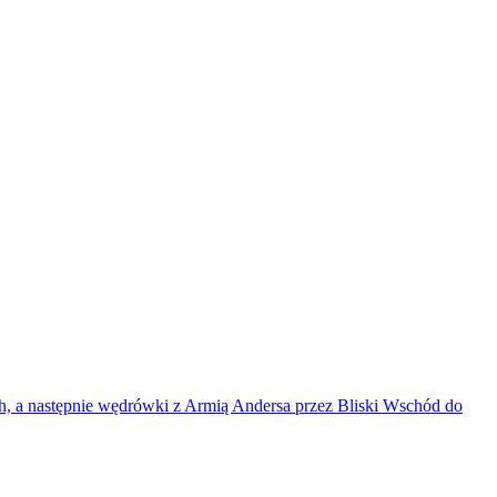
, a następnie wędrówki z Armią Andersa przez Bliski Wschód do