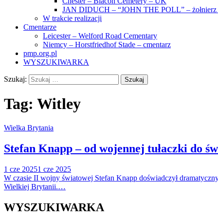
Chester – Blacon Cemetery – UK
JAN DIDUCH – “JOHN THE POLL” – żołnierz z
W trakcie realizacji
Cmentarze
Leicester – Welford Road Cementary
Niemcy – Horstfriedhof Stade – cmentarz
pmp.org.pl
WYSZUKIWARKA
Szukaj:
Tag:
Witley
Wielka Brytania
Stefan Knapp – od wojennej tułaczki do św
1 cze 2025
1 cze 2025
W czasie II wojny światowej Stefan Knapp doświadczył dramatyczny
Wielkiej Brytanii.…
WYSZUKIWARKA