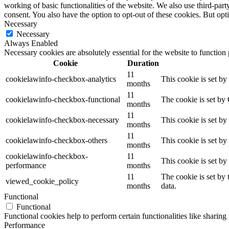
working of basic functionalities of the website. We also use third-pa
consent. You also have the option to opt-out of these cookies. But op
Necessary
Necessary
Always Enabled
Necessary cookies are absolutely essential for the website to function
Cookie
Duration
11
cookielawinfo-checkbox-analytics
This cookie is set b
months
11
cookielawinfo-checkbox-functional
The cookie is set by
months
11
cookielawinfo-checkbox-necessary
This cookie is set b
months
11
cookielawinfo-checkbox-others
This cookie is set b
months
cookielawinfo-checkbox-
11
This cookie is set b
performance
months
11
The cookie is set by
viewed_cookie_policy
months
data.
Functional
Functional
Functional cookies help to perform certain functionalities like sharing 
Performance