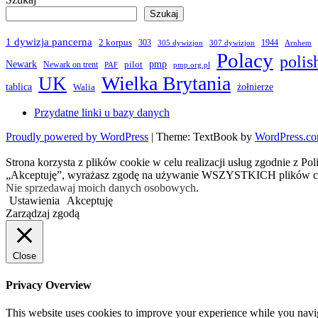
Szukaj
1 dywizja pancerna
2 korpus
303
1944
305 dywizjon
307 dywizjon
Arnhem
Polacy
polis
Newark
pmp
pilot
Newark on trent
PAF
pmp.org.pl
Wielka Brytania
UK
żołnierze
tablica
Walia
Przydatne linki u bazy danych
Proudly powered by WordPress
|
Theme: TextBook by
WordPress.c
Strona korzysta z plików cookie w celu realizacji usług zgodnie z Po
„Akceptuję”, wyrażasz zgodę na używanie WSZYSTKICH plików c
Nie sprzedawaj moich danych osobowych
.
Ustawienia
Akceptuję
Zarządzaj zgodą
Close
Privacy Overview
This website uses cookies to improve your experience while you navigat