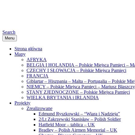
Search
Menu
Strona główna
Mapy
AFRYKA
BELGIA I HOLANDIA – Polskie Miejsca Pamięci – Ma
CZECHY I SŁOWACJA – Polskie Miejsca Pamięci
FRANCJA
Giblartar – Hiszpania – Malta – Portugalia – Polskie Mi
NIEMCY – Polskie Miejsca Pamięci – Mariusz Błaszcz
STANY ZJEDNOCZONE – Polskie Miejsca Pamięci
WIELKA BRYTANIA i IRLANDIA
Projekty
Zrealizowane
Edmund Ryszkowski – “Wiara i Nadzieja”
2/Lt Zakrzewski Stanisław – Polish Soldier
Hatfield Moor – tablica – UK
Bradley – Polish Airmen Memorial – UK