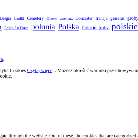
grob
Belgia
francja
generał
Cemetery
Doncaster
Cardiff
cmentarz
Chester
polskie
polonia
Polska
h
Polskie groby
Polish Air Force
om
.
lityką Cookies
Czytaj więcej
. Możesz określić warunki przechowywania
ookie.
e through the website. Out of these, the cookies that are categorized a