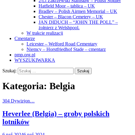
2/Lt Zakrzewski Stanisław – Polish Soldier
Hatfield Moor – tablica – UK
Bradley – Polish Airmen Memorial – UK
Chester – Blacon Cemetery – UK
JAN DIDUCH – “JOHN THE POLL” –
żołnierz z Welshpool.
W trakcie realizacji
Cmentarze
Leicester – Welford Road Cementary
Niemcy – Horstfriedhof Stade – cmentarz
pmp.org.pl
WYSZUKIWARKA
Szukaj:
Kategoria:
Belgia
304 Dywizjon…
Heverlee (Belgia) – groby polskich
lotników
6 paź 2024
6 paź 2024