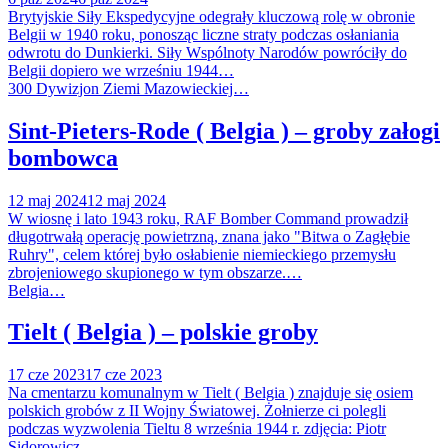
Brytyjskie Siły Ekspedycyjne odegrały kluczową rolę w obronie
Belgii w 1940 roku, ponosząc liczne straty podczas osłaniania
odwrotu do Dunkierki. Siły Wspólnoty Narodów powróciły do
Belgii dopiero we wrześniu 1944…
300 Dywizjon Ziemi Mazowieckiej…
Sint-Pieters-Rode ( Belgia ) – groby załogi
bombowca
12 maj 2024
12 maj 2024
W wiosnę i lato 1943 roku, RAF Bomber Command prowadził
długotrwałą operację powietrzną, znana jako "Bitwa o Zagłębie
Ruhry", celem której było osłabienie niemieckiego przemysłu
zbrojeniowego skupionego w tym obszarze.…
Belgia…
Tielt ( Belgia ) – polskie groby
17 cze 2023
17 cze 2023
Na cmentarzu komunalnym w Tielt ( Belgia ) znajduje się osiem
polskich grobów z II Wojny Światowej. Żołnierze ci polegli
podczas wyzwolenia Tieltu 8 września 1944 r. zdjęcia: Piotr
Sidorowicz…