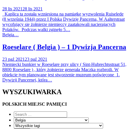
28 lis 2021
28 lis 2021
Kaplica ta została wzniesiona na pamiątkę wyzwolenia Ruiselede
(8 września 1944) przez I Polską Dywizję Pancerną. W Aalterstraat
wycofujący się żołnierze niemieccy zaatakowali nacierających
Polaków. Podczas walki zginęło 5…
Belgia…
Roeselare ( Belgia ) – 1 Dywizja Pancerna
23 paź 2021
23 paź 2021
Niemiecki bunkier w Roeselare przy ulicy ( Sint-Hubrechtsstraat 51,
8800 Roeselare ) , który żołnierze generała Maczka rozbroili. W
obiekcie tym planowane jest stworzenie muzeum poświęcone 1.
Dywizji Pancernej, która…
WYSZUKIWARKA
POLSKICH MIEJSC PAMIĘCI