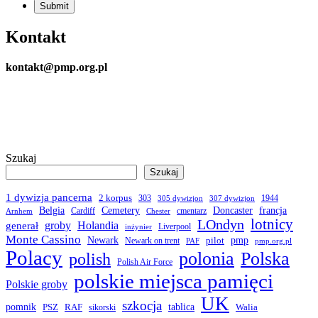
Kontakt
kontakt@pmp.org.pl
Szukaj
Szukaj
1 dywizja pancerna
2 korpus
303
1944
305 dywizjon
307 dywizjon
Belgia
francja
Cemetery
Doncaster
Cardiff
cmentarz
Arnhem
Chester
LOndyn
lotnicy
groby
Holandia
generał
Liverpool
inżynier
Monte Cassino
Newark
pmp
pilot
Newark on trent
PAF
pmp.org.pl
Polacy
polonia
Polska
polish
Polish Air Force
polskie miejsca pamięci
Polskie groby
UK
szkocja
pomnik
PSZ
RAF
tablica
Walia
sikorski