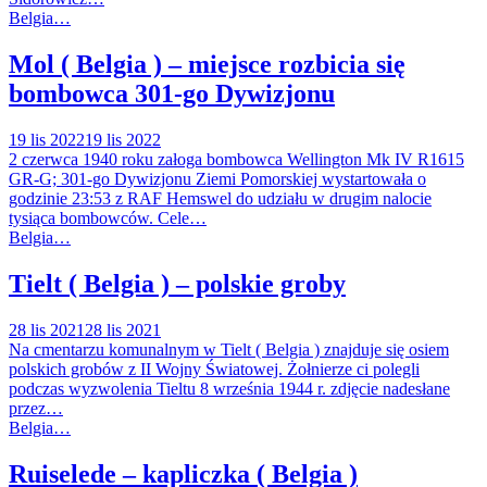
Belgia…
Mol ( Belgia ) – miejsce rozbicia się
bombowca 301-go Dywizjonu
19 lis 2022
19 lis 2022
2 czerwca 1940 roku załoga bombowca Wellington Mk IV R1615
GR-G; 301-go Dywizjonu Ziemi Pomorskiej wystartowała o
godzinie 23:53 z RAF Hemswel do udziału w drugim nalocie
tysiąca bombowców. Cele…
Belgia…
Tielt ( Belgia ) – polskie groby
28 lis 2021
28 lis 2021
Na cmentarzu komunalnym w Tielt ( Belgia ) znajduje się osiem
polskich grobów z II Wojny Światowej. Żołnierze ci polegli
podczas wyzwolenia Tieltu 8 września 1944 r. zdjęcie nadesłane
przez…
Belgia…
Ruiselede – kapliczka ( Belgia )