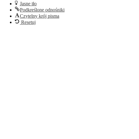
Jasne tło
Podkreślone odnośniki
Czytelny krój pisma
Resetuj