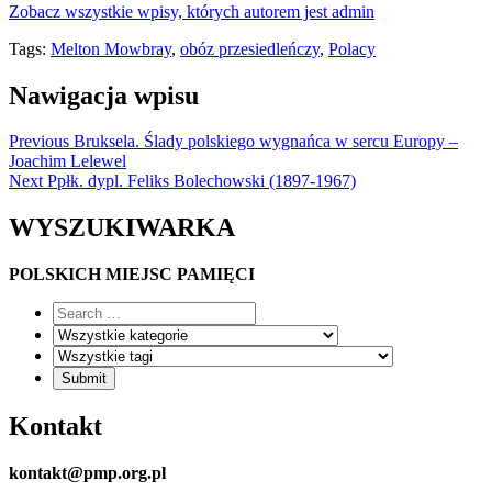
Zobacz wszystkie wpisy, których autorem jest admin
Tags:
Melton Mowbray
,
obóz przesiedleńczy
,
Polacy
Nawigacja wpisu
Previous
Bruksela. Ślady polskiego wygnańca w sercu Europy –
Joachim Lelewel
Next
Ppłk. dypl. Feliks Bolechowski (1897-1967)
WYSZUKIWARKA
POLSKICH MIEJSC PAMIĘCI
Kontakt
kontakt@pmp.org.pl