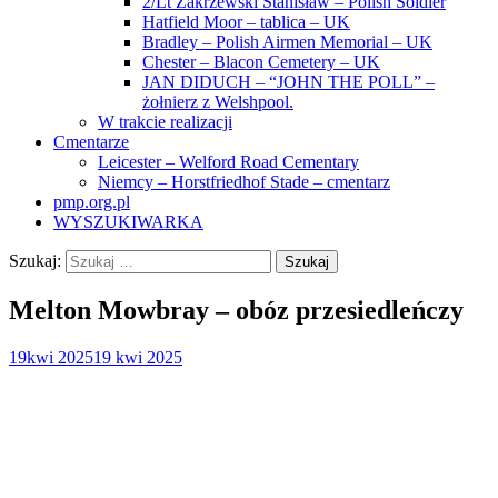
2/Lt Zakrzewski Stanisław – Polish Soldier
Hatfield Moor – tablica – UK
Bradley – Polish Airmen Memorial – UK
Chester – Blacon Cemetery – UK
JAN DIDUCH – “JOHN THE POLL” –
żołnierz z Welshpool.
W trakcie realizacji
Cmentarze
Leicester – Welford Road Cementary
Niemcy – Horstfriedhof Stade – cmentarz
pmp.org.pl
WYSZUKIWARKA
Szukaj:
Melton Mowbray – obóz przesiedleńczy
19
kwi 2025
19 kwi 2025