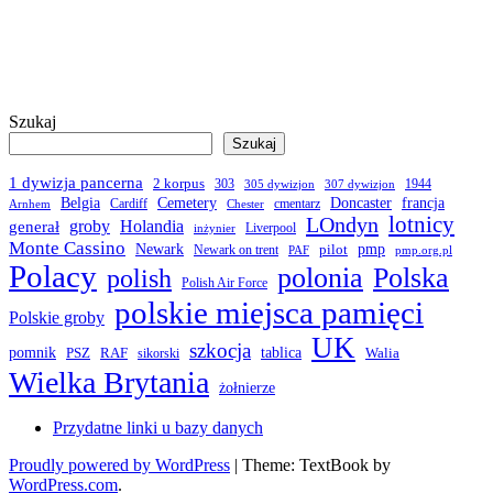
Szukaj
Szukaj
1 dywizja pancerna
2 korpus
303
1944
305 dywizjon
307 dywizjon
Belgia
francja
Cemetery
Doncaster
Cardiff
cmentarz
Arnhem
Chester
LOndyn
lotnicy
groby
Holandia
generał
Liverpool
inżynier
Monte Cassino
Newark
pmp
pilot
Newark on trent
PAF
pmp.org.pl
Polacy
polonia
Polska
polish
Polish Air Force
polskie miejsca pamięci
Polskie groby
UK
szkocja
pomnik
PSZ
RAF
tablica
Walia
sikorski
Wielka Brytania
żołnierze
Przydatne linki u bazy danych
Proudly powered by WordPress
|
Theme: TextBook by
WordPress.com
.