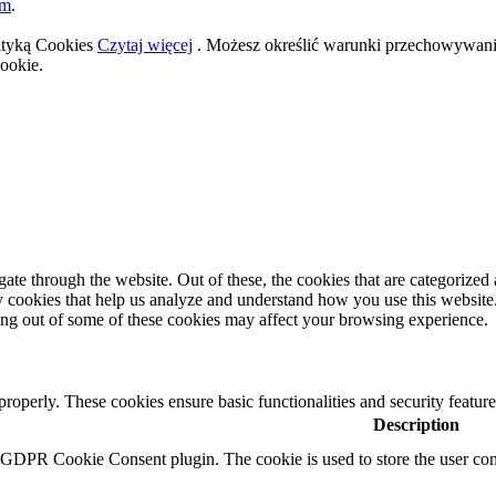
om
.
lityką Cookies
Czytaj więcej
. Możesz określić warunki przechowywania
ookie.
e through the website. Out of these, the cookies that are categorized a
rty cookies that help us analyze and understand how you use this websit
ting out of some of these cookies may affect your browsing experience.
 properly. These cookies ensure basic functionalities and security featu
Description
y GDPR Cookie Consent plugin. The cookie is used to store the user cons