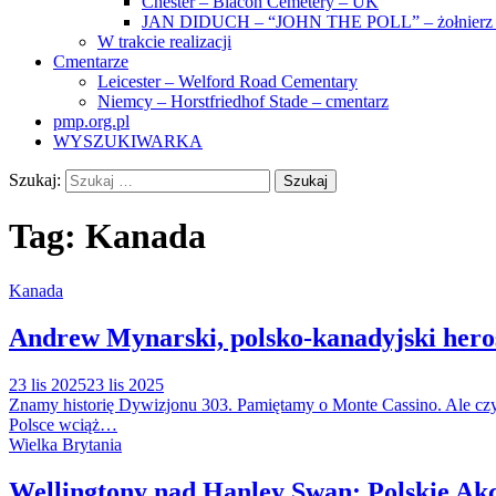
Chester – Blacon Cemetery – UK
JAN DIDUCH – “JOHN THE POLL” – żołnierz z
W trakcie realizacji
Cmentarze
Leicester – Welford Road Cementary
Niemcy – Horstfriedhof Stade – cmentarz
pmp.org.pl
WYSZUKIWARKA
Szukaj:
Tag:
Kanada
Kanada
Andrew Mynarski, polsko-kanadyjski hero
23 lis 2025
23 lis 2025
Znamy historię Dywizjonu 303. Pamiętamy o Monte Cassino. Ale cz
Polsce wciąż…
Wielka Brytania
Wellingtony nad Hanley Swan: Polskie Akce