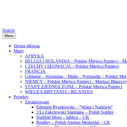
Search
Menu
Strona główna
Mapy
AFRYKA
BELGIA I HOLANDIA – Polskie Miejsca Pamięci – Ma
CZECHY I SŁOWACJA – Polskie Miejsca Pamięci
FRANCJA
Giblartar – Hiszpania – Malta – Portugalia – Polskie Mi
NIEMCY – Polskie Miejsca Pamięci – Mariusz Błaszcz
STANY ZJEDNOCZONE – Polskie Miejsca Pamięci
WIELKA BRYTANIA i IRLANDIA
Projekty
Zrealizowane
Edmund Ryszkowski – “Wiara i Nadzieja”
2/Lt Zakrzewski Stanisław – Polish Soldier
Hatfield Moor – tablica – UK
Bradley – Polish Airmen Memorial – UK