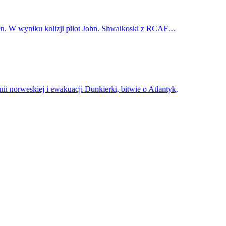
den. W wyniku kolizji pilot John. Shwaikoski z RCAF…
ii norweskiej i ewakuacji Dunkierki, bitwie o Atlantyk,