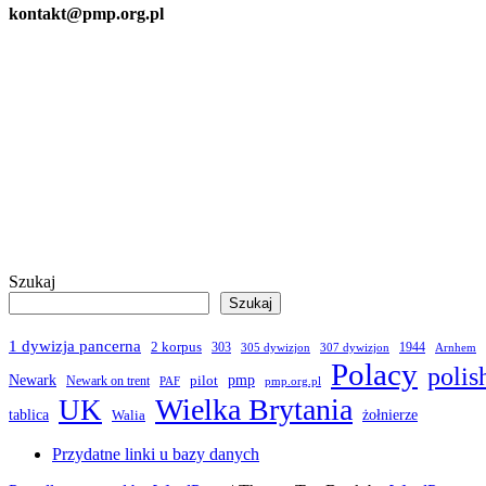
kontakt@pmp.org.pl
Szukaj
Szukaj
1 dywizja pancerna
2 korpus
303
1944
305 dywizjon
307 dywizjon
Arnhem
Polacy
polis
Newark
pmp
pilot
Newark on trent
PAF
pmp.org.pl
Wielka Brytania
UK
żołnierze
tablica
Walia
Przydatne linki u bazy danych