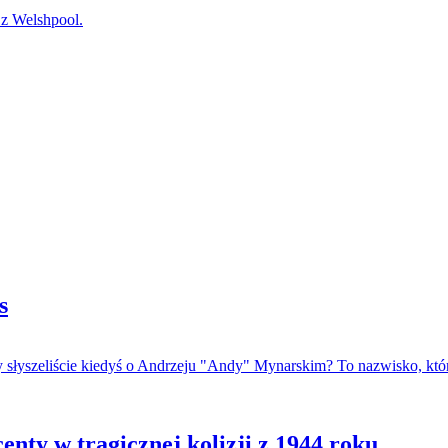
 Welshpool.
s
y słyszeliście kiedyś o Andrzeju "Andy" Mynarskim? To nazwisko, kt
nty w tragicznej kolizji z 1944 roku