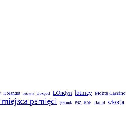
LOndyn
lotnicy
Monte Cassino
y
Holandia
Liverpool
inżynier
 miejsca pamięci
szkocja
pomnik
PSZ
RAF
sikorski