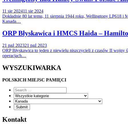
11 sie 2024
11 sie 2024
Dokładnie 80 lat temu, 11 sierpnia 1944 roku, Wellingtony LP618 
Kanada…
ORP Błyskawica i HMCS Haida – Hamilto
21 paź 2023
21 paź 2023
ORP Błyskawica to jeden z niewielu niszczycieli z czasów II wojny ś
operacjach…
WYSZUKIWARKA
POLSKICH MIEJSC PAMIĘCI
Kontakt