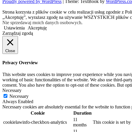
Proudly powered by WordPress
|
Theme: TextBook by
WordPress.c
Strona korzysta z plików cookie w celu realizacji usług zgodnie z Po
„Akceptuję”, wyrażasz zgodę na używanie WSZYSTKICH plików c
Nie sprzedawaj moich danych osobowych
.
Ustawienia
Akceptuję
Zarządzaj zgodą
Close
Privacy Overview
This website uses cookies to improve your experience while you navigat
working of basic functionalities of the website. We also use third-pa
consent. You also have the option to opt-out of these cookies. But op
Necessary
Necessary
Always Enabled
Necessary cookies are absolutely essential for the website to function
Cookie
Duration
11
cookielawinfo-checkbox-analytics
This cookie is set b
months
11