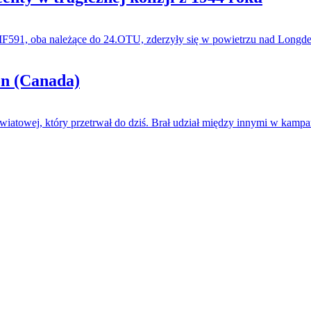
i MF591, oba należące do 24.OTU, zderzyły się w powietrzu nad Long
n (Canada)
wiatowej, który przetrwał do dziś. Brał udział między innymi w kampan