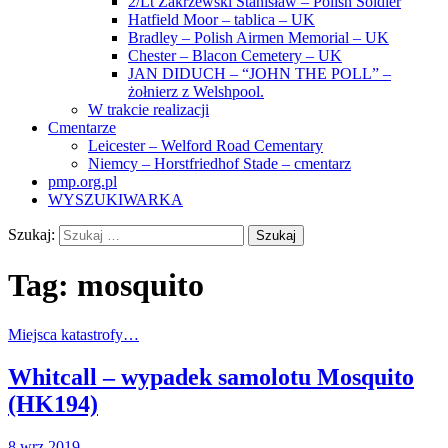
2/Lt Zakrzewski Stanisław – Polish Soldier
Hatfield Moor – tablica – UK
Bradley – Polish Airmen Memorial – UK
Chester – Blacon Cemetery – UK
JAN DIDUCH – “JOHN THE POLL” –
żołnierz z Welshpool.
W trakcie realizacji
Cmentarze
Leicester – Welford Road Cementary
Niemcy – Horstfriedhof Stade – cmentarz
pmp.org.pl
WYSZUKIWARKA
Szukaj:
Tag:
mosquito
Miejsca katastrofy…
Whitcall – wypadek samolotu Mosquito
(HK194)
8 wrz 2019