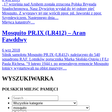
„17 września nad Arnhem została zrzucona Polska Brygada
Spadochronowa. Nasz Dywizjon wysłał do jej osłony pięć
Mosquito. Z wyprawy tej nie wrócili ppor. pil. Jaworski z ppor.
Szymlewiczem. Następnego dnia…
Miejsca katastrofy…
Mosquito PR.IX (LR412) – Aran
Fawddwy
6 wrz 2018
Silnik samolotu Mosquito PR.IX (LR412), należącego do 540
squadronu RAF. Lotników porucznika Marka Słoński-Ostoja i F/Lt
Paula Richesa. "9 lutego 1944 r. po generalnym remoncie Mosquito
lotnicy wystartowali na oblot maszyny…
WYSZUKIWARKA
POLSKICH MIEJSC PAMIĘCI