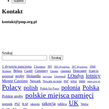
Kontakt
kontakt@pmp.org.pl
Szukaj
Szukaj
1 dywizja pancerna
2 korpus
303
1944
305 dywizjon
307 dywizjon
Belgia
francja
Cemetery
Doncaster
Cardiff
cmentarz
Arnhem
Chester
LOndyn
lotnicy
groby
Holandia
generał
Liverpool
inżynier
Monte Cassino
Newark
pmp
pilot
Newark on trent
PAF
pmp.org.pl
Polacy
polonia
Polska
polish
Polish Air Force
polskie miejsca pamięci
Polskie groby
UK
szkocja
pomnik
PSZ
RAF
tablica
Walia
sikorski