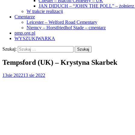
Chester – Blacon Cemetery – UK
JAN DIDUCH – “JOHN THE POLL” – żołnierz z
W trakcie realizacji
Cmentarze
Leicester – Welford Road Cementary
Niemcy – Horstfriedhof Stade – cmentarz
pmp.org.pl
WYSZUKIWARKA
Szukaj:
Tempsford (UK) – Krystyna Skarbek
13
sie 2022
13 sie 2022