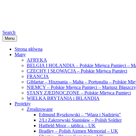
Search
Menu
Strona główna
Mapy
AFRYKA
BELGIA I HOLANDIA – Polskie Miejsca Pamięci – Ma
CZECHY I SŁOWACJA – Polskie Miejsca Pamięci
FRANCJA
Giblartar – Hiszpania – Malta – Portugalia – Polskie Mi
NIEMCY – Polskie Miejsca Pamięci – Mariusz Błaszcz
STANY ZJEDNOCZONE – Polskie Miejsca Pamięci
WIELKA BRYTANIA i IRLANDIA
Projekty
Zrealizowane
Edmund Ryszkowski – “Wiara i Nadzieja”
2/Lt Zakrzewski Stanisław – Polish Soldier
Hatfield Moor – tablica – UK
Bradley – Polish Airmen Memorial – UK