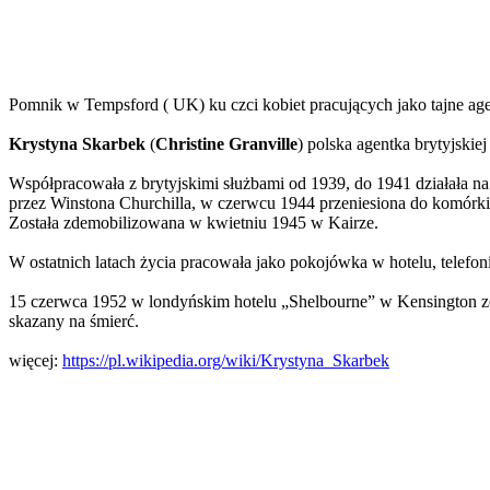
Pomnik w Tempsford ( UK) ku czci kobiet pracujących jako tajne ag
Krystyna Skarbek
(
Christine Granville
) polska agentka brytyjskie
Współpracowała z brytyjskimi służbami od 1939, do 1941 działała n
przez Winstona Churchilla, w czerwcu 1944 przeniesiona do komórk
Została zdemobilizowana w kwietniu 1945 w Kairze.
W ostatnich latach życia pracowała jako pokojówka w hotelu, telef
15 czerwca 1952 w londyńskim hotelu „Shelbourne” w Kensington zost
skazany na śmierć.
więcej:
https://pl.wikipedia.org/wiki/Krystyna_Skarbek