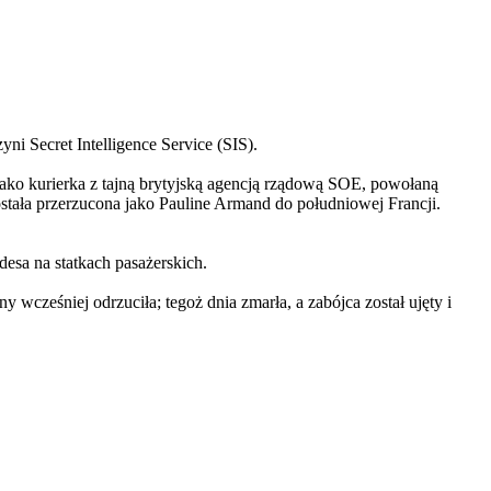
ni Secret Intelligence Service (SIS).
ako kurierka z tajną brytyjską agencją rządową SOE, powołaną
tała przerzucona jako Pauline Armand do południowej Francji.
esa na statkach pasażerskich.
ześniej odrzuciła; tegoż dnia zmarła, a zabójca został ujęty i