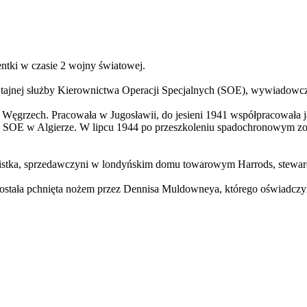
entki w czasie 2 wojny światowej.
j tajnej służby Kierownictwa Operacji Specjalnych (SOE), wywiadowczy
a Węgrzech. Pracowała w Jugosławii, do jesieni 1941 współpracowała j
i SOE w Algierze. W lipcu 1944 po przeszkoleniu spadochronowym zos
onistka, sprzedawczyni w londyńskim domu towarowym Harrods, steward
ała pchnięta nożem przez Dennisa Muldowneya, którego oświadczyny wc